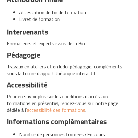
en
charge
Attestation de fin de formation
Livret de formation
Le
Intervenants
Click&Form
de
Formateurs et experts issus de la Bio
l’Opcommerce
Pédagogie
Le
recrutement
par
Travaux en ateliers et en ludo-pédagogie, compléments
l’alternance
sous la forme d’apport théorique interactif
Accessibilité
Accessibilité
Pour en savoir plus sur les conditions d’accès aux
formations en présentiel, rendez-vous sur notre page
Actualités
dédiée à l’
accessibilité des formations
.
Construire
Informations complémentaires
une
démarche
Nombre de personnes formées : En cours