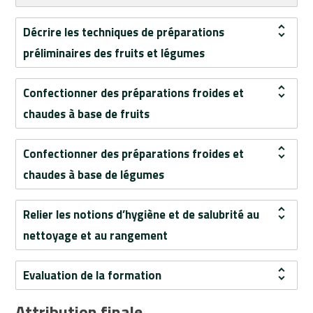
et
céréales
Décrire les techniques de préparations
bio
préliminaires des fruits et légumes
Produits
issus
de
Confectionner des préparations froides et
l'élevage
chaudes à base de fruits
bio
Rayons
Confectionner des préparations froides et
spécialisés
chaudes à base de légumes
Service
arrière
Vrac
Relier les notions d’hygiène et de salubrité au
nettoyage et au rangement
Téléchargez
le
catalogue
Evaluation de la formation
Attribution finale
Prise