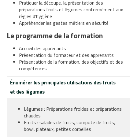
Pratiquer la découpe, la présentation des
Point
préparations fruits et légumes conformément aux
de
règles d’hygiène
vente
Appréhender les gestes métiers en sécurité
Développement
Le programme de la formation
Sécurité
Accueil des apprenants
Formations
Présentation du formateur et des apprenants
Rayons
Présentation de la formation, des objectifs et des
magasins
compétences
Compléments
alimentaires
Énumérer les principales utilisations des fruits
Cosmétique
et des légumes
Epicerie
Fruits
Légumes : Préparations froides et préparations
et
chaudes
légumes
Fruits : salades de fruits, compote de fruits,
Naturopathie
bowl, plateaux, petites corbeilles
Pains