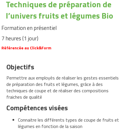
Techniques de préparation de
l’univers fruits et légumes Bio
Catalogue
de
Formation en présentiel
formations
7 heures (1 jour)
Formations
Management
Référencée au Click&Form
Management
Ressources
Objectifs
Humaines
Permettre aux employés de réaliser les gestes essentiels
Formations
de préparation des fruits et légumes, grâce à des
Obligatoires
techniques de coupe et de réaliser des compositions
Hygiène
fraiches de qualité
Santé
Compétences visées
au
travail
Connaitre les différents types de coupe de fruits et
légumes en fonction de la saison
Formations