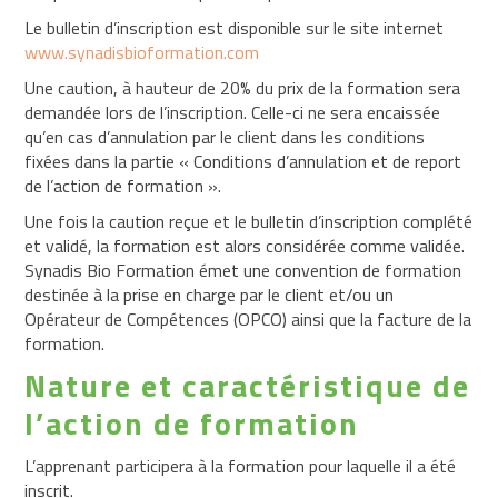
en
Le bulletin d’inscription est disponible sur le site internet
charge
www.synadisbioformation.com
Une caution, à hauteur de 20% du prix de la formation sera
Le
demandée lors de l’inscription. Celle-ci ne sera encaissée
Click&Form
qu’en cas d’annulation par le client dans les conditions
de
l’Opcommerce
fixées dans la partie « Conditions d’annulation et de report
de l’action de formation ».
Le
recrutement
Une fois la caution reçue et le bulletin d’inscription complété
par
et validé, la formation est alors considérée comme validée.
l’alternance
Synadis Bio Formation émet une convention de formation
destinée à la prise en charge par le client et/ou un
Opérateur de Compétences (OPCO) ainsi que la facture de la
Accessibilité
formation.
Nature et caractéristique de
Actualités
l’action de formation
Construire
une
L’apprenant participera à la formation pour laquelle il a été
démarche
inscrit.