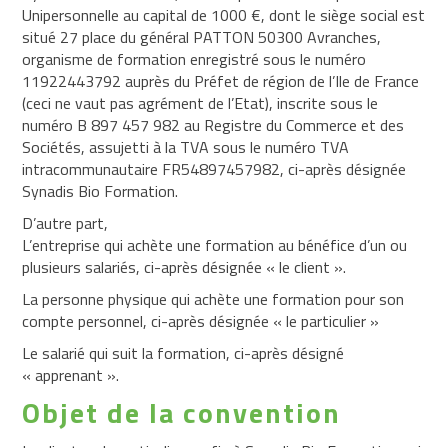
Unipersonnelle au capital de 1000 €, dont le siège social est
Point
situé 27 place du général PATTON 50300 Avranches,
de
organisme de formation enregistré sous le numéro
vente
11922443792 auprès du Préfet de région de l’Ile de France
Développement
(ceci ne vaut pas agrément de l’Etat), inscrite sous le
Sécurité
numéro B 897 457 982 au Registre du Commerce et des
Sociétés, assujetti à la TVA sous le numéro TVA
Formations
intracommunautaire FR54897457982, ci-après désignée
Rayons
Synadis Bio Formation.
magasins
D’autre part,
Compléments
L’entreprise qui achète une formation au bénéfice d’un ou
alimentaires
plusieurs salariés, ci-après désignée « le client ».
Cosmétique
La personne physique qui achète une formation pour son
Epicerie
compte personnel, ci-après désignée « le particulier »
Fruits
Le salarié qui suit la formation, ci-après désigné
et
« apprenant ».
légumes
Objet de la convention
Naturopathie
Pains