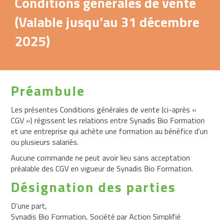
Conditions générales de vente
(Valable jusqu’au 31 décembre
Catalogue
de
2025)
formations
Formations
Management
Préambule
Management
Ressources
Les présentes Conditions générales de vente (ci-après «
Humaines
CGV ») régissent les relations entre Synadis Bio Formation
et une entreprise qui achète une formation au bénéfice d’un
Formations
ou plusieurs salariés.
Obligatoires
Aucune commande ne peut avoir lieu sans acceptation
Hygiène
préalable des CGV en vigueur de Synadis Bio Formation.
Santé
Désignation des parties
au
travail
D’une part,
Synadis Bio Formation, Société par Action Simplifié
Formations