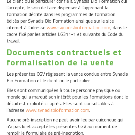
Le client ou le particulier confie à Synadis Bio Formation qui
et
l’accepte, le soin de faire dispenser à l’apprenant la
céréales
formation décrite dans les programmes de formation
bio
édités par Synadis Bio Formation ainsi que sur le site
Produits
internet à l’adresse
www.synadisbioformation.com
, dans le
issus
cadre fixé par les articles L6311-1 et suivants du Code du
de
travail.
l'élevage
Documents contractuels et
bio
formalisation de la vente
Rayons
spécialisés
Les présentes CGV régissent la vente conclue entre Synadis
Service
Bio Formation et le client ou le particulier.
arrière
Elles sont communiquées à toute personne physique ou
Vrac
morale qui a marqué son intérêt pour les formations dont le
détail est explicité ci-après. Elles sont consultables à
Téléchargez
l’adresse
www.synadisbioformation.com
.
le
catalogue
Aucune pré-inscription ne peut avoir lieu par quiconque qui
n’a pas lu et accepté les présentes CGV au moment de
Prise
remplir le formulaire de pré-inscription.