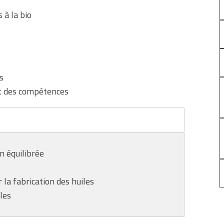
 à la bio
s
et des compétences
on équilibrée
la fabrication des huiles
les