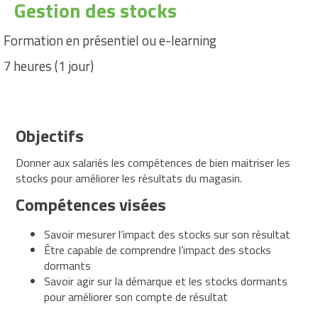
Gestion des stocks
Catalogue
Formation en présentiel ou e-learning
de
7 heures (1 jour)
formations
Formations
Management
Objectifs
Management
Ressources
Donner aux salariés les compétences de bien maitriser les
Humaines
stocks pour améliorer les résultats du magasin.
Compétences visées
Formations
Obligatoires
Savoir mesurer l’impact des stocks sur son résultat
Hygiène
Être capable de comprendre l’impact des stocks
Santé
dormants
au
Savoir agir sur la démarque et les stocks dormants
travail
pour améliorer son compte de résultat
Formations