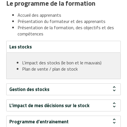
Le programme de la formation
Point
de
Accueil des apprenants
vente
Présentation du formateur et des apprenants
Développement
Présentation de la formation, des objectifs et des
compétences
Sécurité
Les stocks
Formations
Rayons
magasins
L’impact des stocks (le bon et le mauvais)
Compléments
Plan de vente / plan de stock
alimentaires
Cosmétique
Gestion des stocks
Epicerie
Fruits
et
L’impact de mes décisions sur le stock
légumes
Naturopathie
Programme d’entrainement
Pains