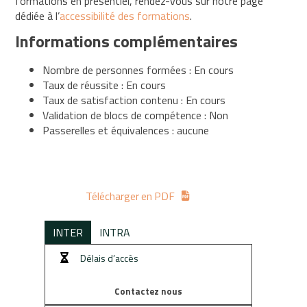
formations en présentiel, rendez-vous sur notre page
en
dédiée à l’
accessibilité des formations
.
charge
Informations complémentaires
Le
Nombre de personnes formées : En cours
Click&Form
de
Taux de réussite : En cours
l’Opcommerce
Taux de satisfaction contenu : En cours
Validation de blocs de compétence : Non
Le
Passerelles et équivalences : aucune
recrutement
par
l’alternance
Télécharger en PDF
Accessibilité
INTER
INTRA
Actualités
Délais d’accès
Construire
une
Contactez nous
démarche