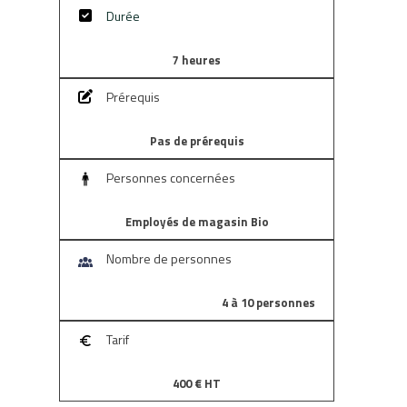
RSE
Durée
7 heures
Prérequis
Pas de prérequis
Personnes concernées
Employés de magasin Bio
Nombre de personnes
4 à 10 personnes
Tarif
400 € HT