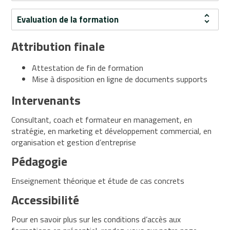
et
Evaluation de la formation
céréales
bio
Attribution finale
Produits
issus
de
Attestation de fin de formation
l'élevage
Mise à disposition en ligne de documents supports
bio
Intervenants
Rayons
spécialisés
Consultant, coach et formateur en management, en
Service
stratégie, en marketing et développement commercial, en
arrière
organisation et gestion d’entreprise
Vrac
Pédagogie
Téléchargez
Enseignement théorique et étude de cas concrets
le
Accessibilité
catalogue
Pour en savoir plus sur les conditions d’accès aux
Prise